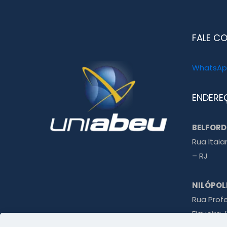
FALE C
WhatsApp
ENDERE
BELFORD
Rua Itaia
– RJ
NILÓPOL
Rua Prof
Figueira, 