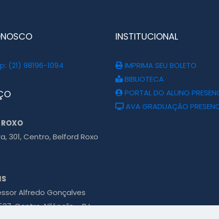
ONOSCO
INSTITUCIONAL
: (21) 98196-1094
IMPRIMA SEU BOLETO
BIBLIOTECA
PORTAL DO ALUNO PRESEN
ÇO
AVA GRADUAÇÃO PRESENC
 ROXO
ra, 301, Centro, Belford Roxo
IS
essor Alfredo Gonçalves
537, Centro, Nilópolis – RJ